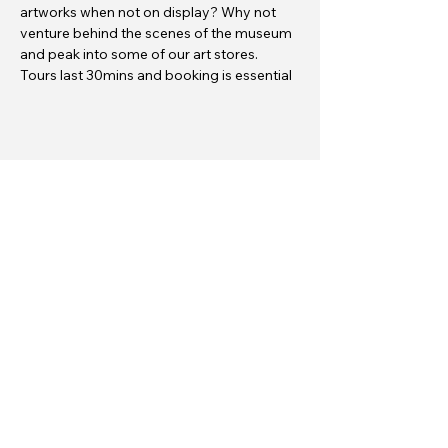
artworks when not on display? Why not 
venture behind the scenes of the museum 
and peak into some of our art stores. 
Tours last 30mins and booking is essential
Share this event
Gŵyl Geiriau Casnewydd
info@newportwordfest.co.uk