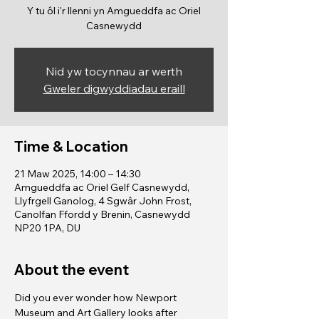
Y tu ôl i'r llenni yn Amgueddfa ac Oriel
Casnewydd
Nid yw tocynnau ar werth
Gweler digwyddiadau eraill
Time & Location
21 Maw 2025, 14:00 – 14:30
Amgueddfa ac Oriel Gelf Casnewydd,
Llyfrgell Ganolog, 4 Sgwâr John Frost,
Canolfan Ffordd y Brenin, Casnewydd
NP20 1PA, DU
About the event
Did you ever wonder how Newport 
Museum and Art Gallery looks after 