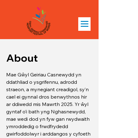
About
Mae Gŵyl Geiriau Casnewydd yn
ddathliad o ysgrifennu, adrodd
straeon, a mynegiant creadigol, sy’n
cael ei gynnal dros benwythnos hir
ar ddiwedd mis Mawrth 2025. Yr ŵyl
gyntaf o’i bath yng Nghasnewydd,
mae wedi dod yn fyw gan rwydwaith
ymroddedig o frwdfrydedd
gwirfoddolwyr i arddangos y cyfoeth