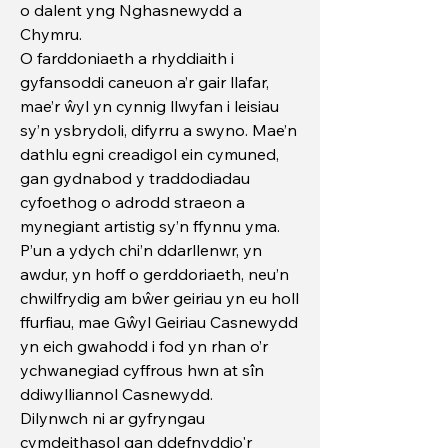
o dalent yng Nghasnewydd a
Chymru.
O farddoniaeth a rhyddiaith i
gyfansoddi caneuon a’r gair llafar,
mae’r ŵyl yn cynnig llwyfan i leisiau
sy’n ysbrydoli, difyrru a swyno. Mae’n
dathlu egni creadigol ein cymuned,
gan gydnabod y traddodiadau
cyfoethog o adrodd straeon a
mynegiant artistig sy’n ffynnu yma.
P’un a ydych chi’n ddarllenwr, yn
awdur, yn hoff o gerddoriaeth, neu’n
chwilfrydig am bŵer geiriau yn eu holl
ffurfiau, mae Gŵyl Geiriau Casnewydd
yn eich gwahodd i fod yn rhan o’r
ychwanegiad cyffrous hwn at sîn
ddiwylliannol Casnewydd.
Dilynwch ni ar gyfryngau
cymdeithasol gan ddefnyddio'r